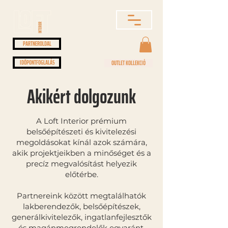
PARTNEROLDAL
IDŐPONTFOGLALÁS
OUTLET KOLLEKCIÓ
Akikért dolgozunk
A Loft Interior prémium
belsőépítészeti és kivitelezési
megoldásokat kínál azok számára,
akik projektjeikben a minőséget és a
precíz megvalósítást helyezik
előtérbe.
Partnereink között megtalálhatók
lakberendezők, belsőépítészek,
generálkivitelezők, ingatlanfejlesztők
és magánmegrendelők egyaránt.