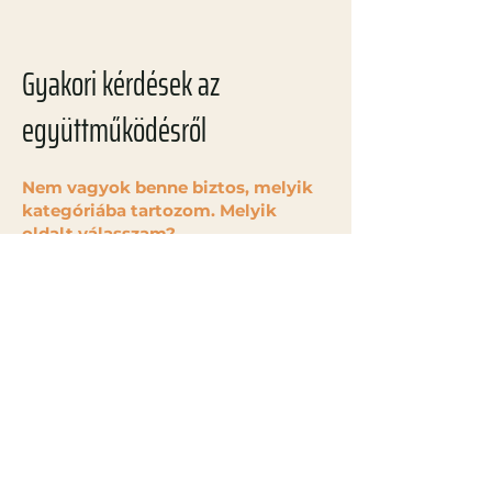
Gyakori kérdések az
együttműködésről
Nem vagyok benne biztos, melyik
kategóriába tartozom. Melyik
oldalt válasszam?
Ha magánlakás, családi ház vagy lakásfelújítás
kapcsán keres meg, a „Lakossági felkérések”
oldal az Önnek szóló tartalom. Ha szálloda,
étterem, iroda vagy más közösségi tér
projektről van szó, akkor a „Közösségi terek,
szállodák és éttermek” oldalt érdemes
választani. Tervezők, belsőépítészek számára a
„Tervezői együttműködés” oldal ad részletes
információt.
Lehet, hogy több kategóriába is
tartozik a projektem. Így is tudunk